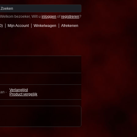
Welkom bezoeker, Wilt u
inloggen
of
registreren
?
0)
Mijn Account
Winkelwagen
Afrekenen
Verlanglijst
aan -
Product vergelijk