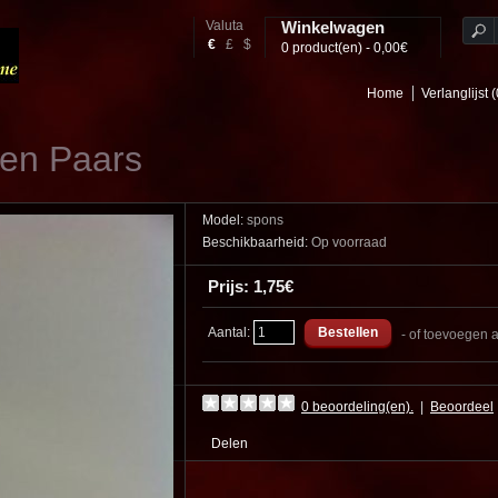
Valuta
Winkelwagen
€
£
$
0 product(en) - 0,00€
Home
Verlanglijst (
len Paars
Model:
spons
Beschikbaarheid:
Op voorraad
Prijs: 1,75€
Aantal:
- of toevoegen 
0 beoordeling(en).
|
Beoordeel
Delen