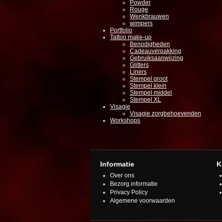
Powder
Rouge
Wenkbrauwen
wimpers
Portfolio
Tattoo make-up
Benodigheden
Cadeauverpakking
Gebruiksaanwijzing
Glitters
Liners
Stempel groot
Stempel klein
Stempel middel
Stempel XL
Visagie
Visagie zorgbehoevenden
Workshops
Informatie
K
Over ons
Bezorg informatie
Privacy Policy
Algemene voorwaarden