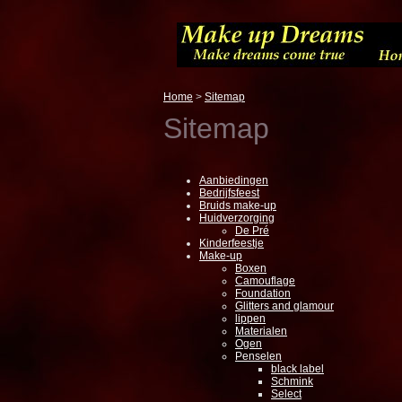
Home
>
Sitemap
Sitemap
Aanbiedingen
Bedrijfsfeest
Bruids make-up
Huidverzorging
De Pré
Kinderfeestje
Make-up
Boxen
Camouflage
Foundation
Glitters and glamour
lippen
Materialen
Ogen
Penselen
black label
Schmink
Select