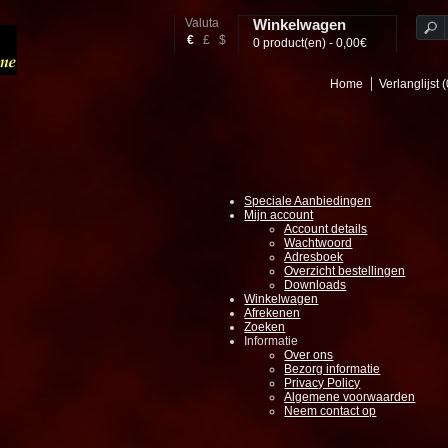
Valuta
Winkelwagen
€
£
$
0 product(en) - 0,00€
Home
Verlanglijst (
Speciale Aanbiedingen
Mijn account
Account details
Wachtwoord
Adresboek
Overzicht bestellingen
Downloads
Winkelwagen
Afrekenen
Zoeken
Informatie
Over ons
Bezorg informatie
Privacy Policy
Algemene voorwaarden
Neem contact op