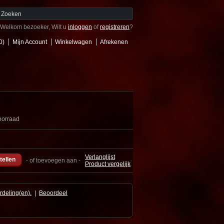
Welkom bezoeker, Wilt u
inloggen
of
registreren
?
0)
Mijn Account
Winkelwagen
Afrekenen
oorraad
Verlanglijst
- of toevoegen aan -
Product vergelijk
rdeling(en).
|
Beoordeel