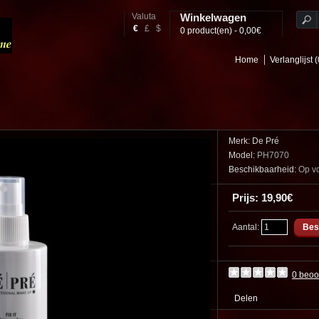
Valuta
Winkelwagen
€
£
$
0 product(en) - 0,00€
Home
Verlanglijst (
Merk:
De Pré
Model:
PH7070
Beschikbaarheid:
Op v
Prijs: 19,90€
Aantal:
0 beoo
Delen