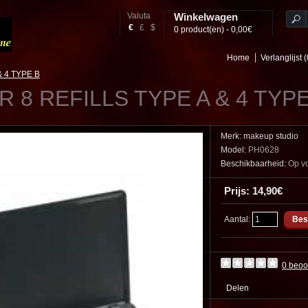
Valuta
Winkelwagen
€
£
$
0 product(en) - 0,00€
Home
Verlanglijst (
 4 TYPE B
 8 REFILLS TYPE A & 4 TYPE
Merk:
makeup studio
Model:
PH0628
Beschikbaarheid:
Op v
Prijs: 14,90€
Aantal:
0 beoo
Delen