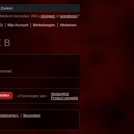
Welkom bezoeker, Wilt u
inloggen
of
registreren
?
0)
Mijn Account
Winkelwagen
Afrekenen
 B
oorraad
Verlanglijst
- of toevoegen aan -
Product vergelijk
rdeling(en).
|
Beoordeel