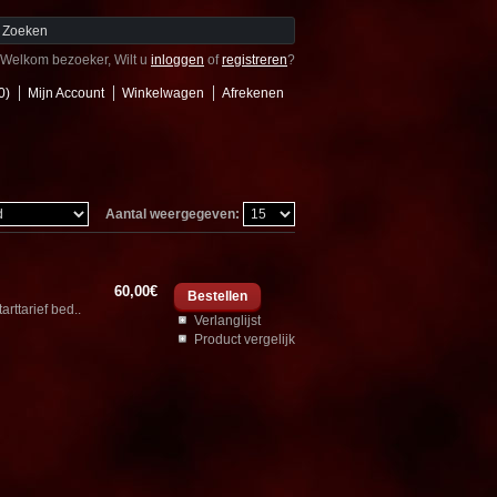
Welkom bezoeker, Wilt u
inloggen
of
registreren
?
0)
Mijn Account
Winkelwagen
Afrekenen
Aantal weergegeven:
60,00€
rttarief bed..
Verlanglijst
Product vergelijk