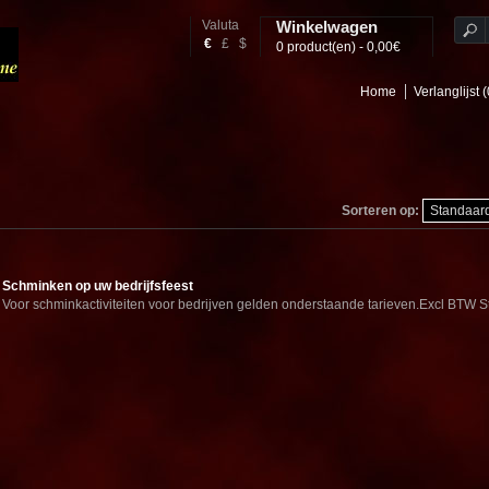
Valuta
Winkelwagen
€
£
$
0 product(en) - 0,00€
Home
Verlanglijst (
Sorteren op:
Schminken op uw bedrijfsfeest
Voor schminkactiviteiten voor bedrijven gelden onderstaande tarieven.Excl BTW Sta