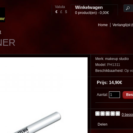
Valuta
Winkelwagen
€
£
$
0 product(en) - 0,00€
Home
Verlanglijst (
R
NER
Merk:
makeup studio
Model:
PH1311
Beschikbaarheid:
Op v
Prijs: 14,90€
Aantal:
0 beoo
Delen