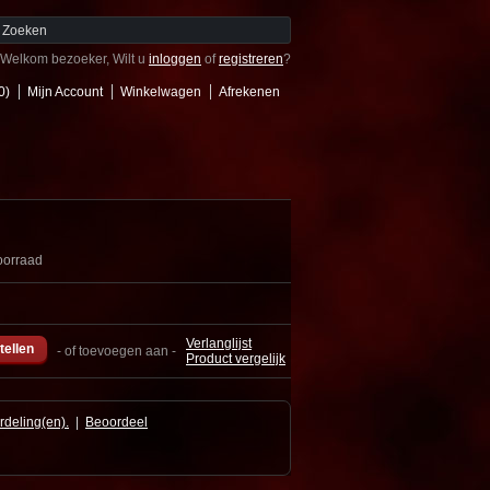
Welkom bezoeker, Wilt u
inloggen
of
registreren
?
0)
Mijn Account
Winkelwagen
Afrekenen
oorraad
Verlanglijst
- of toevoegen aan -
Product vergelijk
rdeling(en).
|
Beoordeel