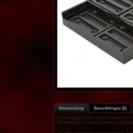
Omschrijving
Beoordelingen (0)
Dit nieuwe palet van Make-up Studio bestaat uit twee
Dat betekent dat er twee keer zoveel kleuren in het pal
Het palet is verkrijgbaar in diverse uitvoeringen: 20 r