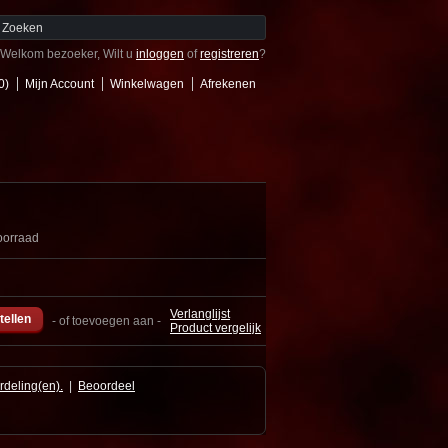
Welkom bezoeker, Wilt u
inloggen
of
registreren
?
0)
Mijn Account
Winkelwagen
Afrekenen
oorraad
Verlanglijst
- of toevoegen aan -
Product vergelijk
rdeling(en).
|
Beoordeel