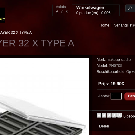
Valuta
Winkelwagen
€
£
$
0 product(en) - 0,00€
Home
Verlanglijst (
AYER 32 X TYPE A
ER 32 X TYPE A
Merk:
makeup studio
Model:
PH0705
Beschikbaarheid:
Op v
Prijs: 19,90€
Aantal:
0 beoo
Delen