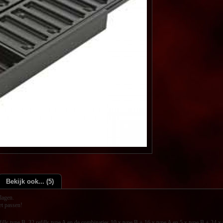
Bekijk ook... (5)
 lagen.
et passen!
efills type B, 32 refills type A en de combinaties 10 x type B + 16 x type A en 5 x type B + 24 x